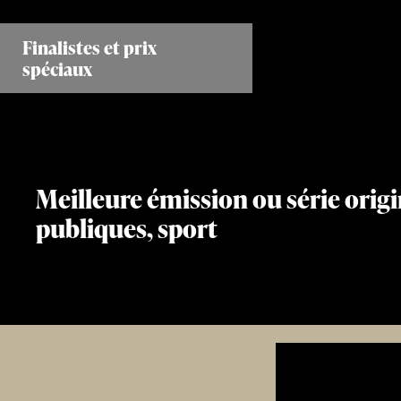
Aller
au
Finalistes et prix
contenu
spéciaux
principal
Meilleure émission ou série origi
publiques, sport