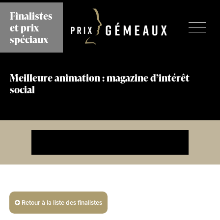
Aller
Finalistes
au
et prix
contenu
principal
spéciaux
Meilleure animation : magazine d’intérêt
social
Retour à la liste des finalistes