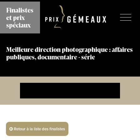
Aller
Finalistes
au
et prix
contenu
principal
spéciaux
Meilleure direction photographique : affaires
publiques, documentaire - série
Retour à la liste des finalistes