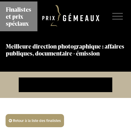
Aller
Finalistes
au
et prix
contenu
principal
spéciaux
Meilleure direction photographique : affaires
publiques, documentaire - émission
Retour à la liste des finalistes