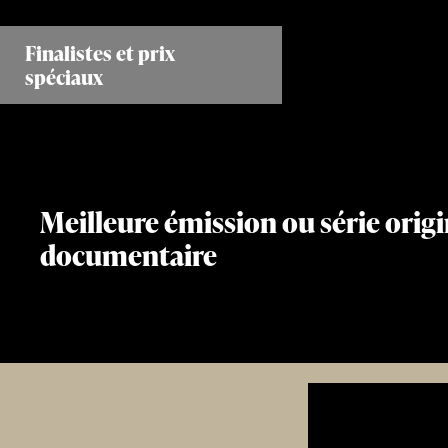
Aller
au
Finalistes et prix
contenu
spéciaux
principal
Meilleure émission ou série orig
documentaire