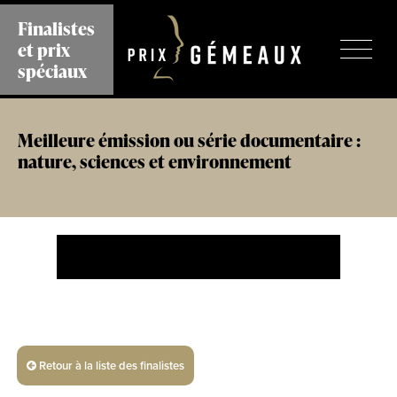
Aller
Finalistes
au
et prix
contenu
principal
spéciaux
Meilleure émission ou série documentaire :
nature, sciences et environnement
Retour à la liste des finalistes