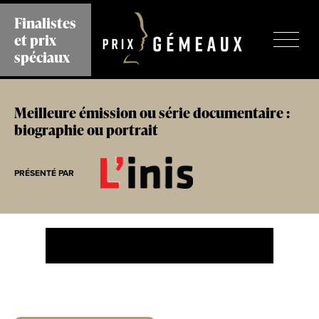
Aller
Finalistes
au
et prix
contenu
principal
spéciaux
Meilleure émission ou série documentaire :
biographie ou portrait
PRÉSENTÉ PAR