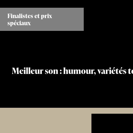
Aller
au
Finalistes et prix
contenu
spéciaux
principal
Meilleur son : humour, variétés 