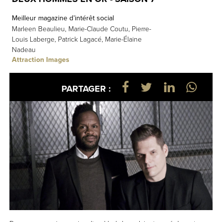
Meilleur magazine d’intérêt social
Marleen Beaulieu, Marie-Claude Coutu, Pierre-
Louis Laberge, Patrick Lagacé, Marie-Élaine
Nadeau
Attraction Images
PARTAGER :