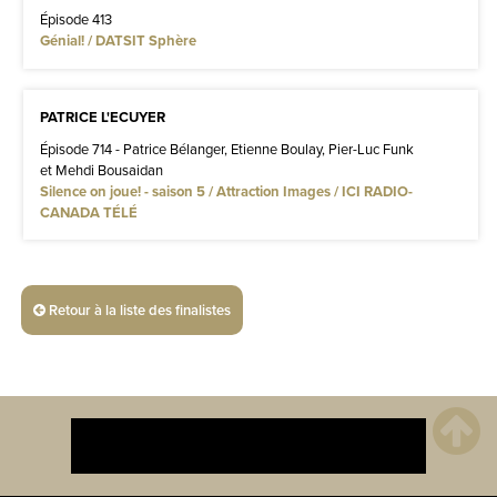
Épisode 413
Génial! / DATSIT Sphère
PATRICE L'ECUYER
Épisode 714 - Patrice Bélanger, Etienne Boulay, Pier-Luc Funk
et Mehdi Bousaidan
Silence on joue! - saison 5 / Attraction Images / ICI RADIO-
CANADA TÉLÉ
Retour à la liste des finalistes