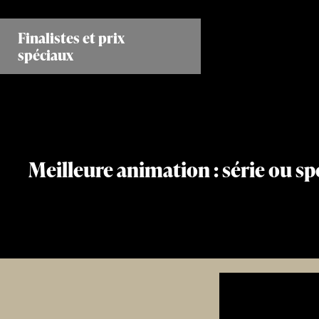
Aller
au
Finalistes et prix
contenu
spéciaux
principal
Meilleure animation : série ou spé