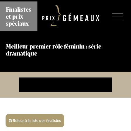
Aller
Finalistes
au
et prix
contenu
principal
spéciaux
Meilleur premier rôle féminin : série
dramatique
Retour à la liste des finalistes