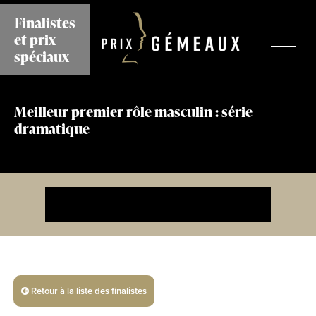
Aller
Finalistes
au
et prix
contenu
principal
spéciaux
Meilleur premier rôle masculin : série
dramatique
Retour à la liste des finalistes