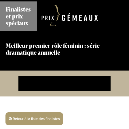
Aller
Finalistes
au
et prix
contenu
principal
spéciaux
Meilleur premier rôle féminin : série
dramatique annuelle
Retour à la liste des finalistes